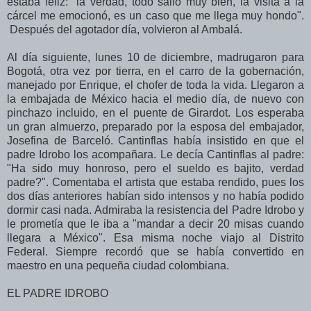
estaba feliz: "la verdad, todo salió muy bien, la visita a la
cárcel me emocionó, es un caso que me llega muy hondo".
Después del agotador día, volvieron al Ambalá.
Al día siguiente, lunes 10 de diciembre, madrugaron para
Bogotá, otra vez por tierra, en el carro de la gobernación,
manejado por Enrique, el chofer de toda la vida. Llegaron a
la embajada de México hacia el medio día, de nuevo con
pinchazo incluido, en el puente de Girardot. Los esperaba
un gran almuerzo, preparado por la esposa del embajador,
Josefina de Barceló. Cantinflas había insistido en que el
padre Idrobo los acompañara. Le decía Cantinflas al padre:
"Ha sido muy honroso, pero el sueldo es bajito, verdad
padre?". Comentaba el artista que estaba rendido, pues los
dos días anteriores habían sido intensos y no había podido
dormir casi nada. Admiraba la resistencia del Padre Idrobo y
le prometía que le iba a "mandar a decir 20 misas cuando
llegara a México". Esa misma noche viajo al Distrito
Federal. Siempre recordó que se había convertido en
maestro en una pequeña ciudad colombiana.
EL PADRE IDROBO