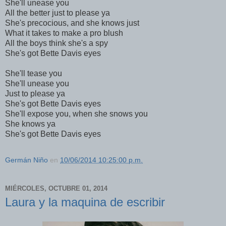
She'll unease you
All the better just to please ya
She's precocious, and she knows just
What it takes to make a pro blush
All the boys think she's a spy
She's got Bette Davis eyes
She'll tease you
She'll unease you
Just to please ya
She's got Bette Davis eyes
She'll expose you, when she snows you
She knows ya
She's got Bette Davis eyes
Germán Niño
en
10/06/2014 10:25:00 p.m.
MIÉRCOLES, OCTUBRE 01, 2014
Laura y la maquina de escribir