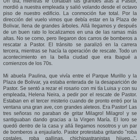
Un día, mientras le cortaban las grandes alas a Pastor,
mordió a nuestra empleada y salió volando desde el octavo
piso de nuestro edificio. La conmoción fue total. Por la
dirección del vuelo vimos que debía estar en la Plaza de
Bolivar, llena de grandes árboles. Allá llegamos y después
de un buen rato lo localizamos en una de las ramas más
altas. No se como, pero llegaron dos carros de bomberos a
rescatar a Pastor. El tránsito se paralizó en la carrera
tercera, mientras se hacía la operación de rescate. Todo un
acontecimiento en la bella ciudad que era Ibagué a
comienzos de los 70s.
Mi abuela Paulina, que vivía entre el Parque Murillo y la
Plaza de Bolivar, ya estaba enterada de la desaparición de
Pastor. Se sentó a rezar el rosario con mi tía Luisa y con su
empleada, Helena Neira, a pedir por el rescate de Pastor.
Estaban en el tercer misterio cuando de pronto entró por la
ventana una gran ave, con grandes aleteos. Era Pastor! Las
tres señoras no paraban de gritar Milagro! Milagro! y se
santiguaban dando gracias a la Virgen María. El loro se
quedó dentro de la casa y allá llegamos nosotros y un par
de bomberos a enjaularlo. Pastor protestaba gritando "roba
costales, roba gallinas, chichipastranistas hijuep...",