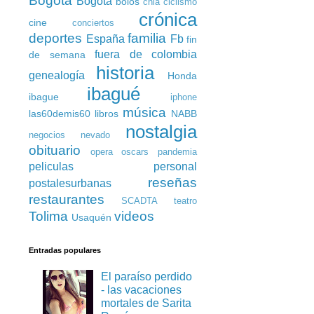
Bogota
Bogotá
bolos
chia
ciclismo
crónica
cine
conciertos
deportes
familia
España
Fb
fin
fuera de colombia
de semana
historia
genealogía
Honda
ibagué
ibague
iphone
música
las60demis60
libros
NABB
nostalgia
negocios
nevado
obituario
opera
oscars
pandemia
peliculas
personal
reseñas
postalesurbanas
restaurantes
SCADTA
teatro
Tolima
videos
Usaquén
Entradas populares
El paraíso perdido
- las vacaciones
mortales de Sarita