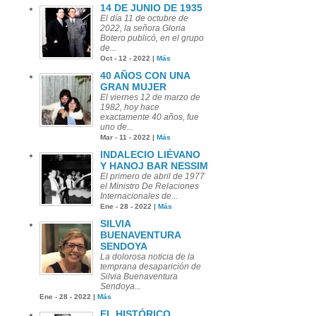
14 DE JUNIO DE 1935
El día 11 de octubre de
2022, la señora Gloria
Botero publicó, en el grupo
de...
Oct - 12 - 2022 |
Más
40 AÑOS CON UNA
GRAN MUJER
El viernes 12 de marzo de
1982, hoy hace
exactamente 40 años, fue
uno de...
Mar - 11 - 2022 |
Más
INDALECIO LIÉVANO
Y HANOJ BAR NESSIM
El primero de abril de 1977
el Ministro De Relaciones
Internacionales de...
Ene - 28 - 2022 |
Más
SILVIA
BUENAVENTURA
SENDOYA
La dolorosa noticia de la
temprana desaparición de
Silvia Buenaventura
Sendoya...
Ene - 28 - 2022 |
Más
EL HISTÓRICO