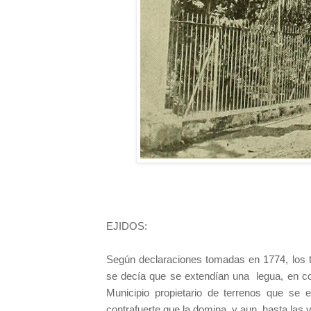
EJIDOS:
Según declaraciones tomadas en 1774, los t
se decía que se extendían una
legua, en c
Municipio propietario de terrenos que se 
contrafuerte que la domina, y aun
hasta las v