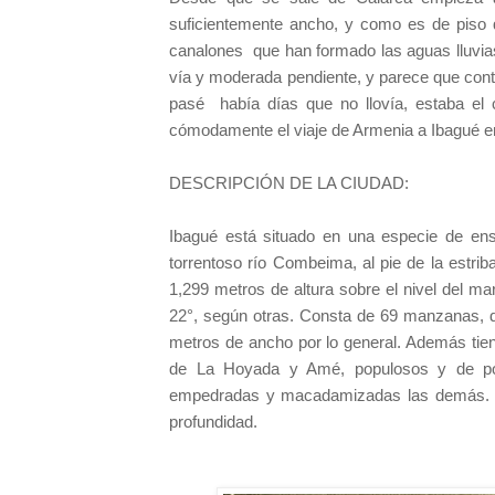
suficientemente ancho, y como es de piso
canalones
que han formado las aguas lluvia
vía y moderada pendiente, y parece que cont
pasé
había días que no llovía, estaba e
cómodamente el viaje de Armenia a Ibagué e
DESCRIPCIÓN DE LA CIUDAD:
Ibagué está situado en una especie de ens
torrentoso río Combeima, al pie de la estriba
1,299 metros de altura sobre el nivel del m
22°, según otras. Consta de 69 manzanas, de
metros de ancho por lo general. Además tien
de La Hoyada y Amé, populosos y de pobr
empedradas y macadamizadas las demás. El
profundidad.