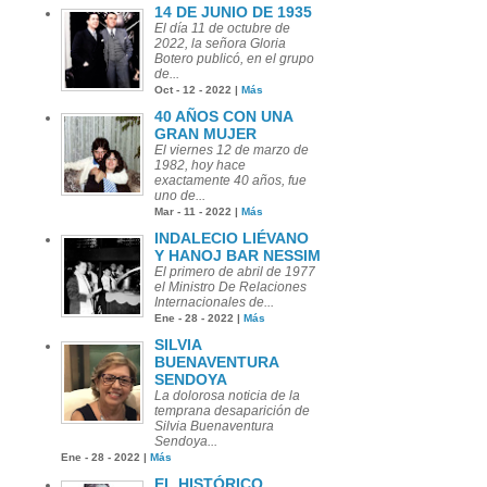
14 DE JUNIO DE 1935
El día 11 de octubre de
2022, la señora Gloria
Botero publicó, en el grupo
de...
Oct - 12 - 2022 |
Más
40 AÑOS CON UNA
GRAN MUJER
El viernes 12 de marzo de
1982, hoy hace
exactamente 40 años, fue
uno de...
Mar - 11 - 2022 |
Más
INDALECIO LIÉVANO
Y HANOJ BAR NESSIM
El primero de abril de 1977
el Ministro De Relaciones
Internacionales de...
Ene - 28 - 2022 |
Más
SILVIA
BUENAVENTURA
SENDOYA
La dolorosa noticia de la
temprana desaparición de
Silvia Buenaventura
Sendoya...
Ene - 28 - 2022 |
Más
EL HISTÓRICO