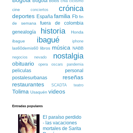
Bogota
Bogotá
bolos
chia
ciclismo
crónica
cine
conciertos
deportes
familia
España
Fb
fin
fuera de colombia
de semana
historia
genealogía
Honda
ibagué
ibague
iphone
música
las60demis60
libros
NABB
nostalgia
negocios
nevado
obituario
opera
oscars
pandemia
peliculas
personal
reseñas
postalesurbanas
restaurantes
SCADTA
teatro
Tolima
videos
Usaquén
Entradas populares
El paraíso perdido
- las vacaciones
mortales de Sarita