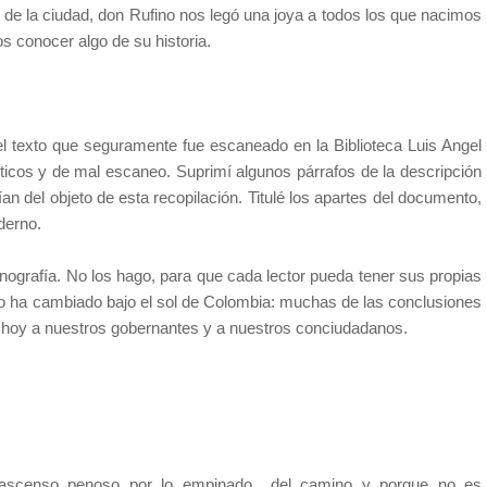
 de la ciudad, don Rufino nos legó una joya a todos los que nacimos
 conocer algo de su historia.
el texto que seguramente fue escaneado en la Biblioteca Luis Angel
éticos y de mal escaneo. Suprimí algunos párrafos de la descripción
ían del objeto de esta recopilación. Titulé los apartes del documento,
derno.
rafía. No los hago, para que cada lector pueda tener sus propias
o ha cambiado bajo el sol de Colombia: muchas de las conclusiones
n hoy a nuestros gobernantes y a nuestros conciudadanos.
ascenso penoso por lo empinado
del camino y porque no es