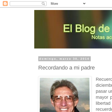
domingo, marzo 30, 2014
Recordando a mi padre
Recuerd
diciemb
pasar u
mayor p
liberta
recuerd