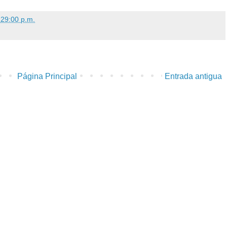
:29:00 p.m.
Página Principal
Entrada antigua