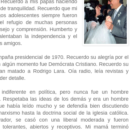
. Recuerdo a mis papás haciendo
 de tranquilidad. Recuerdo que mi
gos adolescentes siempre fueron
 el refugio de muchas personas
nsejo y comprensión. Humberto y
alentaban la independencia y el
us amigos.
paña presidencial de 1970. Recuerdo su alegría por el
en algún momento fue Demócrata Cristiano. Recuerdo su
an matado a Rodrigo Lara. Oía radio, leía revistas y
der detalle.
indiferente en política, pero nunca fue un hombre
o. Respetaba las ideas de los demás y era un hombre
que había leído mucho y se defendía bien discutiendo
rxismo hasta la doctrina social de la iglesia católica.
vador, se casó con una liberal moderada y fueron
 tolerantes, abiertos y receptivos. Mi mamá terminó