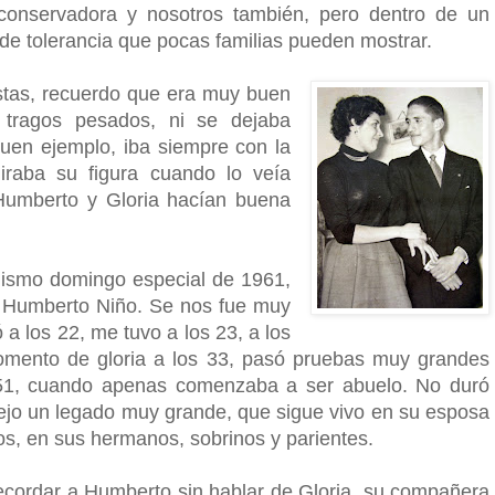
conservadora y nosotros también, pero dentro de un
 de tolerancia que pocas familias pueden mostrar.
stas, recuerdo que era muy buen
 tragos pesados, ni se dejaba
uen ejemplo, iba siempre con la
iraba su figura cuando lo veía
 Humberto y Gloria hacían buena
smo domingo especial de 1961,
ó Humberto Niño. Se nos fue muy
 a los 22, me tuvo a los 23, a los
momento de gloria a los 33, pasó pruebas muy grandes
s 51, cuando apenas comenzaba a ser abuelo. No duró
dejo un legado muy grande, que sigue vivo en su esposa
tos, en sus hermanos, sobrinos y parientes.
cordar a Humberto sin hablar de Gloria, su compañera