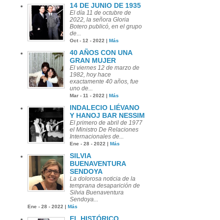
14 DE JUNIO DE 1935
El día 11 de octubre de
2022, la señora Gloria
Botero publicó, en el grupo
de...
Oct - 12 - 2022 |
Más
40 AÑOS CON UNA
GRAN MUJER
El viernes 12 de marzo de
1982, hoy hace
exactamente 40 años, fue
uno de...
Mar - 11 - 2022 |
Más
INDALECIO LIÉVANO
Y HANOJ BAR NESSIM
El primero de abril de 1977
el Ministro De Relaciones
Internacionales de...
Ene - 28 - 2022 |
Más
SILVIA
BUENAVENTURA
SENDOYA
La dolorosa noticia de la
temprana desaparición de
Silvia Buenaventura
Sendoya...
Ene - 28 - 2022 |
Más
EL HISTÓRICO