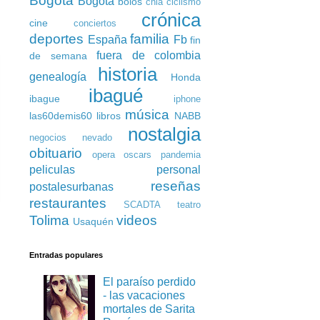
Bogota
Bogotá
bolos
chia
ciclismo
crónica
cine
conciertos
deportes
familia
España
Fb
fin
fuera de colombia
de semana
historia
genealogía
Honda
ibagué
ibague
iphone
música
las60demis60
libros
NABB
nostalgia
negocios
nevado
obituario
opera
oscars
pandemia
peliculas
personal
reseñas
postalesurbanas
restaurantes
SCADTA
teatro
Tolima
videos
Usaquén
Entradas populares
El paraíso perdido
- las vacaciones
mortales de Sarita