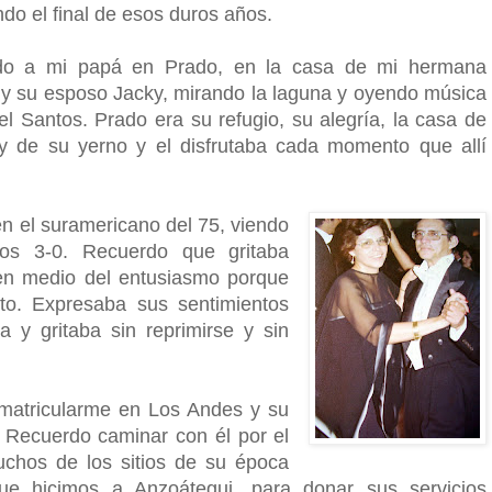
do el final de esos duros años.
do a mi papá en Prado, en la casa de mi hermana
 y su esposo Jacky, mirando la laguna y oyendo música
el Santos. Prado era su refugio, su alegría, la casa de
 y de su yerno y el disfrutaba cada momento que allí
n el suramericano del 75, viendo
os 3-0. Recuerdo que gritaba
en medio del entusiasmo porque
to. Expresaba sus sentimientos
a y gritaba sin reprimirse y sin
atricularme en Los Andes y su
io. Recuerdo caminar con él por el
chos de los sitios de su época
que hicimos a Anzoátegui, para donar sus servicios